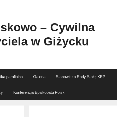
jskowo – Cywilna
ciela w Giżycku
ika parafialna
Galeria
Stanowisko Rady Stałej KEP
ży
Konferencja Episkopatu Polski