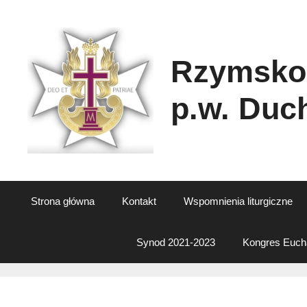
Przejdź
do
treści
Rzymskok
p.w. Duc
Strona główna
Kontakt
Wspomnienia liturgiczne
Synod 2021-2023
Kongres Eucha