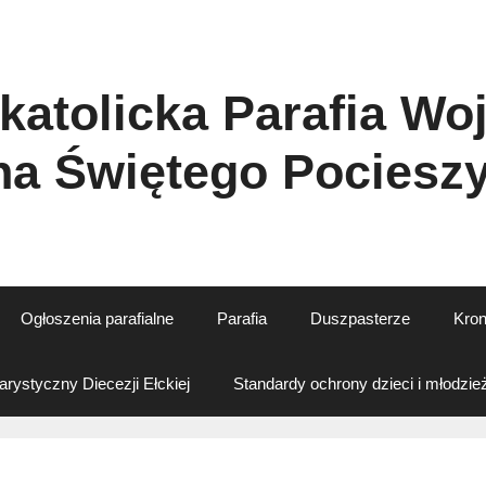
atolicka Parafia Wo
ha Świętego Pocieszy
Ogłoszenia parafialne
Parafia
Duszpasterze
Kron
rystyczny Diecezji Ełckiej
Standardy ochrony dzieci i młodzie